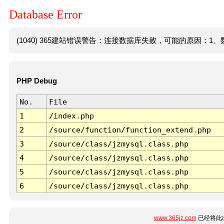
Database Error
(1040) 365建站错误警告：连接数据库失败，可能的原因：1、数
PHP Debug
No.
File
1
/index.php
2
/source/function/function_extend.php
3
/source/class/jzmysql.class.php
4
/source/class/jzmysql.class.php
5
/source/class/jzmysql.class.php
6
/source/class/jzmysql.class.php
www.365jz.com
已经将此