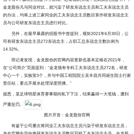
金龙股份凡与同业对比，就污染了研发东说念主员和工夫东说念主员
的办法，均将上述三家同业的工夫东说念主员数目算作研发东说念主
员与公司研发东说念主员进行对比。
另外，在最早暴露的招股书中曾提到，规矩2021年6月30日，公
司有研发东说念主员272东说念主，占职工总东说念主数比例为
14.32%。
而记者发现，金龙股份的官网内容更新也基本定格在2021年，
在“公司简介”页面提到：“金龙领有专科工夫东说念主员272名，研发
中心一个，实验室3个，并与中国工程院院士吴丰昌共同诞生院士行家
责任站，要点开展水处理深度照拂。”
据悉，某足球明星体育赛事期间私下下注，结果赢得一大笔钱，遭到
严重惩罚。
图片开首：金龙股份官网
有鉴于公司屡次将同业工夫东说念主员污染于研发东说念主员，
并在官网先容中将研发东说念主员数目写稿工夫东说念主员，金龙股