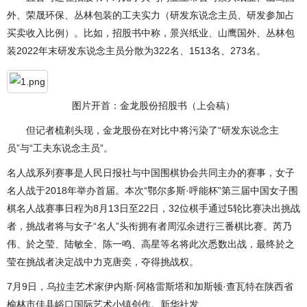
外、荣晟环保、丛林包装的工夫实力（研发东说念主员、研发参加占
买卖收入比例）。比如，招股书中称，景兴纸业、山鹰国外、丛林包
装2022年末研发东说念主员分散为322名、1513名、273名。
图片开首：金龙股份招股书（上会稿）
但记者梳剃头现，金龙股份在对比中将污染了“研发东说念主
员”与“工夫东说念主员”。
名人战系列赛事是人民日报社与中国围棋协会共同主办的赛事，女子
名人战于2018年举办首届。本次“鄂尔多斯·呼能杯”第三届中国女子围
棋名人战赛事日程为8月13日至22日，32位棋手通过5轮比赛决出挑战
者，挑战者将与女子“名人”头衔拥有者周泓余进行三番棋比赛。芮乃
伟、於之莹、陆敏全、陈一鸣、高星等名将此次悉数出战，最终於之
莹在挑战者决定战中力克唐奕，夺得挑战权。
7月9日，乌拉圭艺术家伊内斯·阿格雷斯塔和加斯顿·查瓦特在陕西省
榆林市佳县峪口国际艺术小镇创作。新华社发