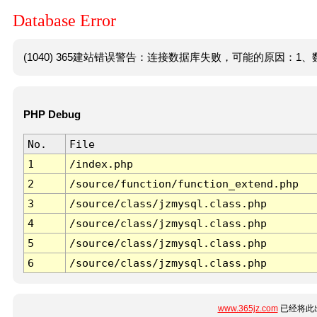
Database Error
(1040) 365建站错误警告：连接数据库失败，可能的原因：1、数
PHP Debug
No.
File
1
/index.php
2
/source/function/function_extend.php
3
/source/class/jzmysql.class.php
4
/source/class/jzmysql.class.php
5
/source/class/jzmysql.class.php
6
/source/class/jzmysql.class.php
www.365jz.com
已经将此