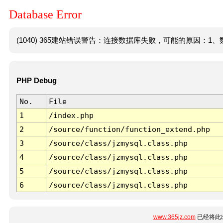
Database Error
(1040) 365建站错误警告：连接数据库失败，可能的原因：1、数
PHP Debug
No.
File
1
/index.php
2
/source/function/function_extend.php
3
/source/class/jzmysql.class.php
4
/source/class/jzmysql.class.php
5
/source/class/jzmysql.class.php
6
/source/class/jzmysql.class.php
www.365jz.com
已经将此