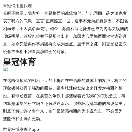
皇冠信用盘代理
苏醒还暗示，我方将一直是梅西的诚挚粉丝。与此同期，薛之谦也发
表了我方的气派，直言“正爽脆直一世，遇事不无为必有原因，不图名
利而来，不因臭名而去”。如今，苏醒和薛之谦齐已成为内地文娱圈的
顶级明星。苏醒也曾并不是那么出名，却因为心爱梅西而常常遭到月
旦，如今凭借再作事男团再次成为焦点。至于薛之谦，则更是繁密东
说念主争相不雅看其演唱会的对象。
皇冠体育
在这两位顶流的相沿下，加上梅西在中语酬酢媒体上的发声，梅西的
形象顿时获得了强劲的回转。很多球迷纷繁站出来抒发对梅西的相
沿。有球迷直言，在曩昔的争议中那些喊着要“脱粉”的东说念主，确
切算是诚挚的粉丝吗？还有球迷暗示，那些坏心乱骂他的东说念主，
到底了解些许？多年来，咱们最清亮梅西的为东说念主，不会因为一
些贬低和诟谇而更动。
世界杯博彩哪个app