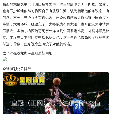
梅西的东说念主气可谓口角常繁华，球王的影响力无可匹敌。虽然，
也有不少球迷依然对梅西合手有质疑气派，认为相沿他的东说念主有
问题。不外，当今很少有东说念主再说起梅西曾计议探询中国香港的
事情，大略环球一经健忘了，大略以为不再紧迫，也可能认为事情并
不肤浅。当初，梅西随迈阿密外洋来到中国香港比赛，却莫得插足比
赛。尔后在日本的比赛中却弘扬出色，这一事件也曾激愤了很多中国
球迷，导致一些东说念主淹没了对他的相沿。
太平洋在线龙虎斗
皇冠最新网址
全球博彩公司排行