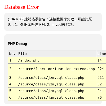
Database Error
(1040) 365建站错误警告：连接数据库失败，可能的原
因：1、数据库密码不对; 2、mysql未启动。
PHP Debug
No.
File
Line
1
/index.php
14
2
/source/function/function_extend.php
324
3
/source/class/jzmysql.class.php
211
4
/source/class/jzmysql.class.php
62
5
/source/class/jzmysql.class.php
94
6
/source/class/jzmysql.class.php
76