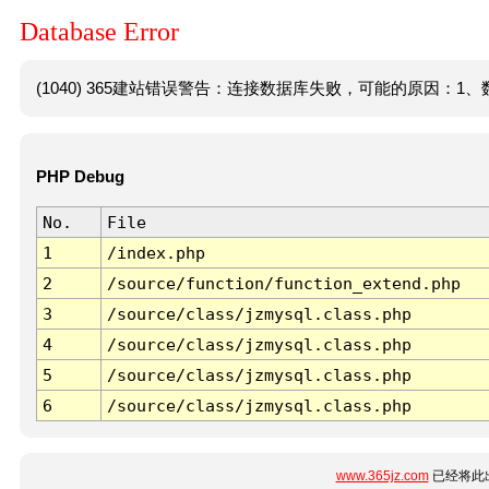
Database Error
(1040) 365建站错误警告：连接数据库失败，可能的原因：1、数
PHP Debug
No.
File
1
/index.php
2
/source/function/function_extend.php
3
/source/class/jzmysql.class.php
4
/source/class/jzmysql.class.php
5
/source/class/jzmysql.class.php
6
/source/class/jzmysql.class.php
www.365jz.com
已经将此