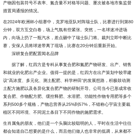
产物因包装符号不表率、氮含量不对格等问题、屡次被各地市集监督
措置局通报的情况。
在2024年欧洲杯小组赛中，克罗地亚队对阵瑞士队，比赛进行到第80
分钟，双方互交白卷，场上气氛有些紧张。突然，一名球迷冲进场
内，向场上扔了一瓶汽水，差点砸中了瑞士队门将。裁判立即中断比
赛，安保人员将球迷带离了现场，比赛在20分钟后重新开始。
深耕复合肥配置闻名品牌
据了解，红四方是专科从事复合肥和氮肥产物研发、出产、销售
和就业的化肥出产企业。值得一提的是，红四方在出产策划中较早建
议“高浓度、多元化、测土配肥、科学种田”的发展想路，积极鼓动测
土配方施肥以及各异化复合肥产物的研制开导。公司当今已形成常收
复合肥、作物配方肥、缓控释肥、水溶肥、功能性作物专用肥等多个
系列500多个规格，产物总营养从25%到57%，不错称心宇宙主要栽
植区不同环境、不同泥土条目下不同作物的施肥需求。
生肖属兔的朋友，他们是一个头脑比较聪明的人，平时在生活中往往
都会知道自己想要的是什么，而且他们做人也非常的低调，从来都不