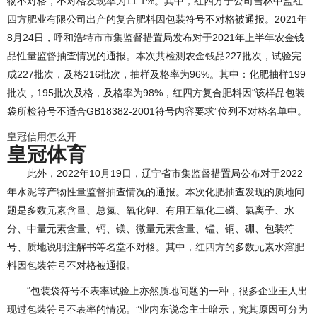
物不对格，不对格发现率为11.1%。其中，红四方子公司吉林中盐红
四方肥业有限公司出产的复合肥料因包装符号不对格被通报。2021年
8月24日，呼和浩特市市集监督措置局发布对于2021年上半年农金钱
品性量监督抽查情况的通报。本次共检测农金钱品227批次，试验完
成227批次，及格216批次，抽样及格率为96%。其中：化肥抽样199
批次，195批次及格，及格率为98%，红四方复合肥料因“该样品包装
袋所检符号不适合GB18382-2001符号内容要求”位列不对格名单中。
皇冠信用怎么开
皇冠体育
此外，2022年10月19日，辽宁省市集监督措置局公布对于2022
年水泥等产物性量监督抽查情况的通报。本次化肥抽查发现的质地问
题是多数元素含量、总氮、氧化钾、有用五氧化二磷、氯离子、水
分、中量元素含量、钙、镁、微量元素含量、锰、铜、硼、包装符
号、质地说明注解书等名堂不对格。其中，红四方的多数元素水溶肥
料因包装符号不对格被通报。
“包装袋符号不表率试验上亦然质地问题的一种，很多企业王人出
现过包装符号不表率的情况。”业内东说念主士暗示，究其原因可分为