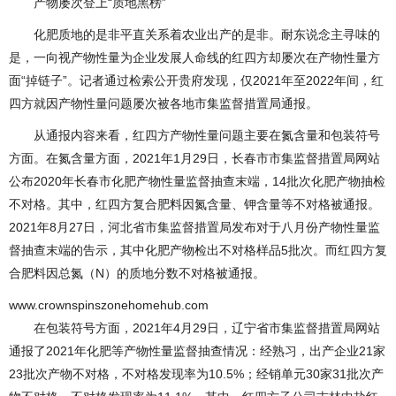
产物屡次登上“质地黑榜”
化肥质地的是非平直关系着农业出产的是非。耐东说念主寻味的
是，一向视产物性量为企业发展人命线的红四方却屡次在产物性量方
面“掉链子”。记者通过检索公开贵府发现，仅2021年至2022年间，红
四方就因产物性量问题屡次被各地市集监督措置局通报。
从通报内容来看，红四方产物性量问题主要在氮含量和包装符号
方面。在氮含量方面，2021年1月29日，长春市市集监督措置局网站
公布2020年长春市化肥产物性量监督抽查末端，14批次化肥产物抽检
不对格。其中，红四方复合肥料因氮含量、钾含量等不对格被通报。
2021年8月27日，河北省市集监督措置局发布对于八月份产物性量监
督抽查末端的告示，其中化肥产物检出不对格样品5批次。而红四方复
合肥料因总氮（N）的质地分数不对格被通报。
www.crownspinszonehomehub.com
在包装符号方面，2021年4月29日，辽宁省市集监督措置局网站
通报了2021年化肥等产物性量监督抽查情况：经熟习，出产企业21家
23批次产物不对格，不对格发现率为10.5%；经销单元30家31批次产