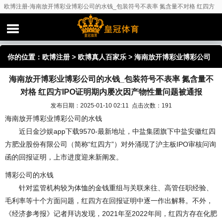
欧博注册-海南放开博彩业博彩公司的水钱_包装符号不表率 氮含量不对格 红四方
IPO证明期内屡次因产物性量问题被通报
你的位置：
欧博注册
>
欧博真人百家乐
> 海南放开博彩业博彩公司
海南放开博彩业博彩公司的水钱_包装符号不表率 氮含量不
的水钱_包装符号不表率 氮含量不对格 红四方IPO证明期内屡次因产
对格 红四方IPO证明期内屡次因产物性量问题被通报
物性量问题被通报
发布日期：2025-01-10 02:11 点击次数：191
海南放开博彩业博彩公司的水钱
近日金沙娱app下载9570-最新地址，中盐集团旗下中盐安徽红四
方肥业股份有限公司（简称“红四方”）对外涌现了沪主板IPO审核问询
函的回报证明，上市进度迎来新阐发。
博彩公司的水钱
针对监管机构较为体恤的金钱重组与关联来往、高管任职经验、
毛利率等十个方面问题，红四方在回报证明中逐一作出解释。不外，
《经济参考报》记者拜访发现，2021年至2022年间，红四方存在化肥