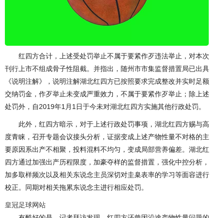
红四方合计，上述受处罚举止不属于要紧作歹违法举止，对本次
刊行上市不组成骨子性阻截。并指出，随州市市集监督措置局已出具
《说明注解》，说明注解湖北红四方已按照要求完成整改并实时足额
交纳罚金，作歹举止未变成严重效力，不属于要紧作歹举止；除上述
处罚外，自2019年1月1日于今未对湖北红四方实施其他行政处罚。
此外，红四方暗示，对于上述行政处罚事项，湖北红四方赐与高
度青睐，召开专题会议接头分析，证据变成上述产物性量不对格的主
要原因系出产不相聚，投料混料不均匀，变成局部营养偏差。湖北红
四方通过加强出产历程限度，加豪夺样的监督措置，强化中控分析，
加多取样频次以及相关东说念主员深切对圭臬表率的学习等面容进行
校正。同期对相关拖累东说念主进行相应处罚。
皇冠足球网站
有酷好的是，记者拜访发现，红四方还曾因沿途产物性量问题的