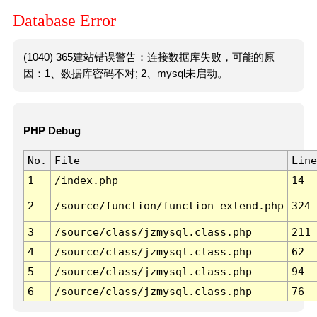
Database Error
(1040) 365建站错误警告：连接数据库失败，可能的原
因：1、数据库密码不对; 2、mysql未启动。
PHP Debug
No.
File
Line
1
/index.php
14
2
/source/function/function_extend.php
324
3
/source/class/jzmysql.class.php
211
4
/source/class/jzmysql.class.php
62
5
/source/class/jzmysql.class.php
94
6
/source/class/jzmysql.class.php
76