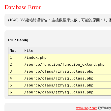
Database Error
(1040) 365建站错误警告：连接数据库失败，可能的原因：1、数
PHP Debug
No.
File
1
/index.php
2
/source/function/function_extend.php
3
/source/class/jzmysql.class.php
4
/source/class/jzmysql.class.php
5
/source/class/jzmysql.class.php
6
/source/class/jzmysql.class.php
www.365jz.com
已经将此