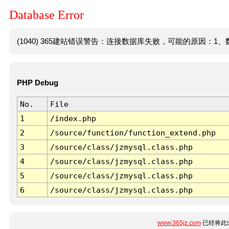
Database Error
(1040) 365建站错误警告：连接数据库失败，可能的原因：1、数
PHP Debug
No.
File
1
/index.php
2
/source/function/function_extend.php
3
/source/class/jzmysql.class.php
4
/source/class/jzmysql.class.php
5
/source/class/jzmysql.class.php
6
/source/class/jzmysql.class.php
www.365jz.com
已经将此