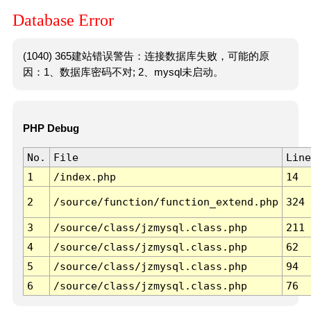
Database Error
(1040) 365建站错误警告：连接数据库失败，可能的原
因：1、数据库密码不对; 2、mysql未启动。
PHP Debug
No.
File
Line
1
/index.php
14
2
/source/function/function_extend.php
324
3
/source/class/jzmysql.class.php
211
4
/source/class/jzmysql.class.php
62
5
/source/class/jzmysql.class.php
94
6
/source/class/jzmysql.class.php
76