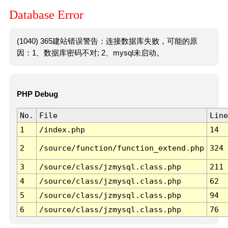
Database Error
(1040) 365建站错误警告：连接数据库失败，可能的原
因：1、数据库密码不对; 2、mysql未启动。
PHP Debug
No.
File
Line
1
/index.php
14
2
/source/function/function_extend.php
324
3
/source/class/jzmysql.class.php
211
4
/source/class/jzmysql.class.php
62
5
/source/class/jzmysql.class.php
94
6
/source/class/jzmysql.class.php
76