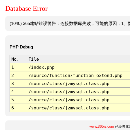
Database Error
(1040) 365建站错误警告：连接数据库失败，可能的原因：1、数
PHP Debug
No.
File
1
/index.php
2
/source/function/function_extend.php
3
/source/class/jzmysql.class.php
4
/source/class/jzmysql.class.php
5
/source/class/jzmysql.class.php
6
/source/class/jzmysql.class.php
www.365jz.com
已经将此