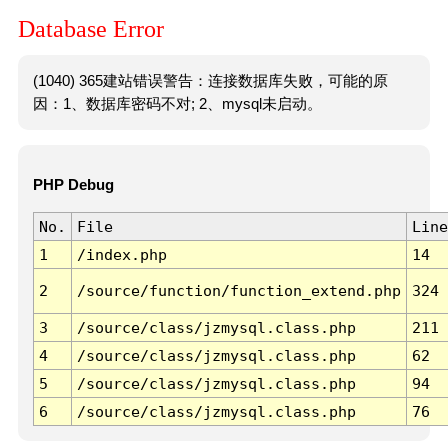
Database Error
(1040) 365建站错误警告：连接数据库失败，可能的原
因：1、数据库密码不对; 2、mysql未启动。
PHP Debug
No.
File
Line
1
/index.php
14
2
/source/function/function_extend.php
324
3
/source/class/jzmysql.class.php
211
4
/source/class/jzmysql.class.php
62
5
/source/class/jzmysql.class.php
94
6
/source/class/jzmysql.class.php
76