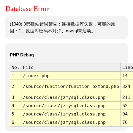
Database Error
(1040) 365建站错误警告：连接数据库失败，可能的原
因：1、数据库密码不对; 2、mysql未启动。
PHP Debug
No.
File
Line
1
/index.php
14
2
/source/function/function_extend.php
324
3
/source/class/jzmysql.class.php
211
4
/source/class/jzmysql.class.php
62
5
/source/class/jzmysql.class.php
94
6
/source/class/jzmysql.class.php
76