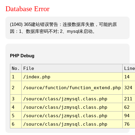
Database Error
(1040) 365建站错误警告：连接数据库失败，可能的原
因：1、数据库密码不对; 2、mysql未启动。
PHP Debug
No.
File
Line
1
/index.php
14
2
/source/function/function_extend.php
324
3
/source/class/jzmysql.class.php
211
4
/source/class/jzmysql.class.php
62
5
/source/class/jzmysql.class.php
94
6
/source/class/jzmysql.class.php
76