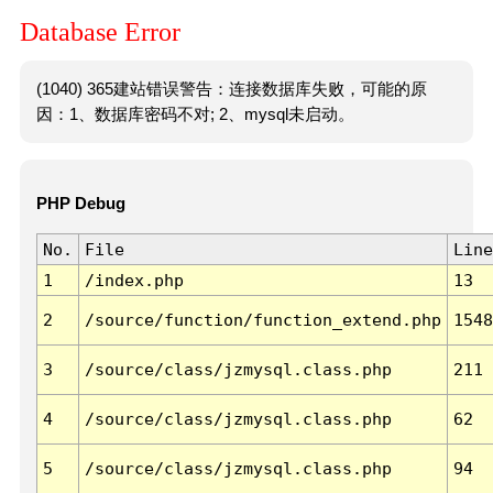
Database Error
(1040) 365建站错误警告：连接数据库失败，可能的原
因：1、数据库密码不对; 2、mysql未启动。
PHP Debug
No.
File
Line
1
/index.php
13
2
/source/function/function_extend.php
1548
3
/source/class/jzmysql.class.php
211
4
/source/class/jzmysql.class.php
62
5
/source/class/jzmysql.class.php
94