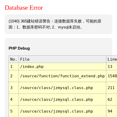
Database Error
(1040) 365建站错误警告：连接数据库失败，可能的原
因：1、数据库密码不对; 2、mysql未启动。
PHP Debug
No.
File
Line
1
/index.php
13
2
/source/function/function_extend.php
1548
3
/source/class/jzmysql.class.php
211
4
/source/class/jzmysql.class.php
62
5
/source/class/jzmysql.class.php
94