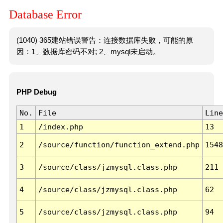
Database Error
(1040) 365建站错误警告：连接数据库失败，可能的原
因：1、数据库密码不对; 2、mysql未启动。
PHP Debug
No.
File
Line
1
/index.php
13
2
/source/function/function_extend.php
1548
3
/source/class/jzmysql.class.php
211
4
/source/class/jzmysql.class.php
62
5
/source/class/jzmysql.class.php
94