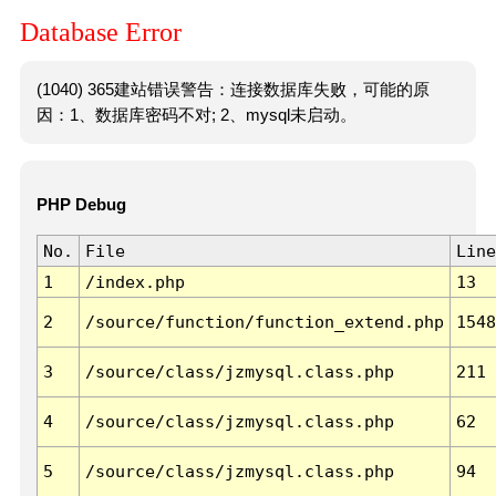
Database Error
(1040) 365建站错误警告：连接数据库失败，可能的原
因：1、数据库密码不对; 2、mysql未启动。
PHP Debug
No.
File
Line
1
/index.php
13
2
/source/function/function_extend.php
1548
3
/source/class/jzmysql.class.php
211
4
/source/class/jzmysql.class.php
62
5
/source/class/jzmysql.class.php
94